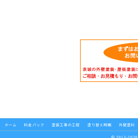
ホーム
料金パック
塗装工事の工程
塗り替え時期
外壁塗料
© 2013-2