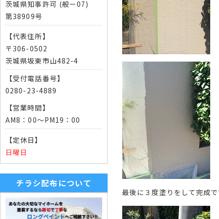
茨城県知事許可 (般ー07)
第38909号
【代表住所】
〒306-0502
茨城県坂東市山482-4
【受付電話番号】
0280-23-4889
【営業時間】
AM8：00～PM19：00
【定休日】
日曜日
チラシ配布について
最後に３度塗りをして完成で