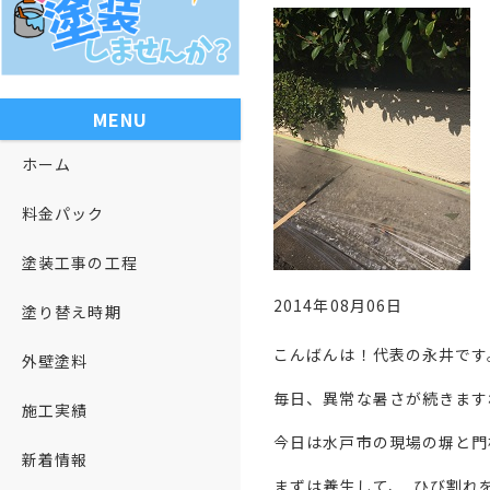
MENU
ホーム
料金パック
塗装工事の工程
2014年08月06日
塗り替え時期
こんばんは！代表の永井です
外壁塗料
毎日、異常な暑さが続きます
施工実績
今日は水戸市の現場の塀と門
新着情報
まずは養生して、 ひび割れ