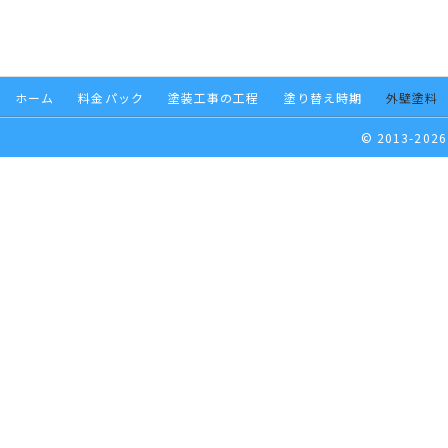
ホーム
料金パック
塗装工事の工程
塗り替え時期
外壁塗料
© 2013-2