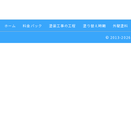
ホーム
料金パック
塗装工事の工程
塗り替え時期
外壁塗料
© 2013-2