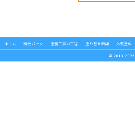
ホーム
料金パック
塗装工事の工程
塗り替え時期
外壁塗料
© 2013-2