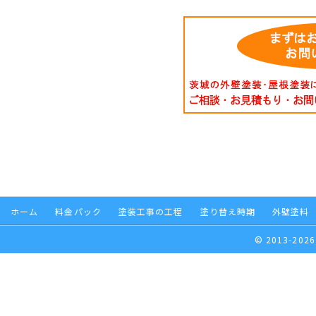
ホーム
料金パック
塗装工事の工程
塗り替え時期
外壁塗料
© 2013-2