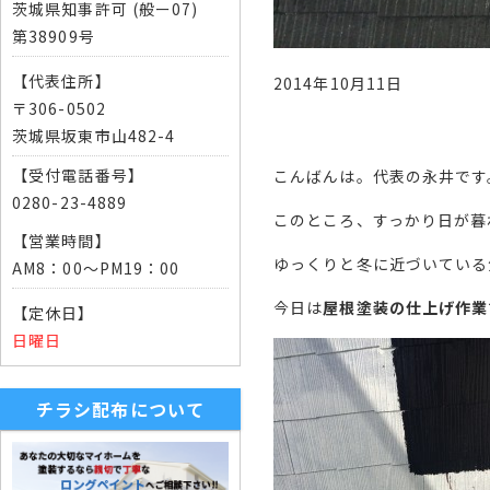
茨城県知事許可 (般ー07)
第38909号
【代表住所】
2014年10月11日
〒306-0502
茨城県坂東市山482-4
【受付電話番号】
こんばんは。代表の永井です
0280-23-4889
このところ、すっかり日が暮
【営業時間】
ゆっくりと冬に近づいている
AM8：00～PM19：00
今日は
屋根塗装の仕上げ作業
【定休日】
日曜日
チラシ配布について