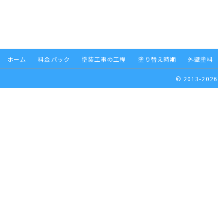
ホーム
料金パック
塗装工事の工程
塗り替え時期
外壁塗料
© 2013-2