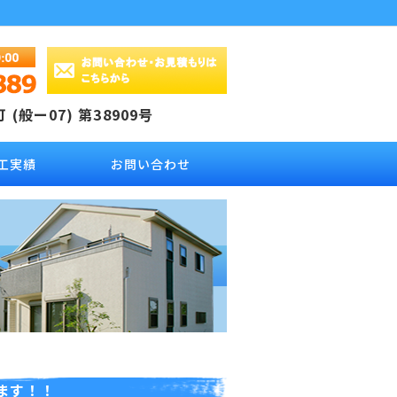
(般ー07) 第38909号
工実績
お問い合わせ
ます！！