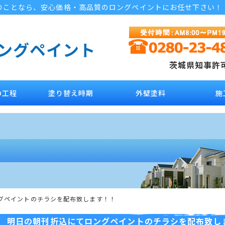
のことなら、安心価格・高品質のロングペイントにお任せ下さい！
ロングペイント
茨城県知事許可 
の工程
塗り替え時期
外壁塗料
施
グペイントのチラシを配布致します！！
明日の朝刊折込にてロングペイントのチラシを配布致し