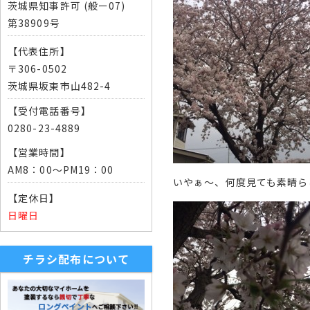
茨城県知事許可 (般ー07)
第38909号
【代表住所】
〒306-0502
茨城県坂東市山482-4
【受付電話番号】
0280-23-4889
【営業時間】
AM8：00～PM19：00
いやぁ～、何度見ても素晴ら
【定休日】
日曜日
チラシ配布について