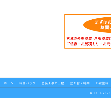
ホーム
料金パック
塗装工事の工程
塗り替え時期
外壁塗料
© 2013-2