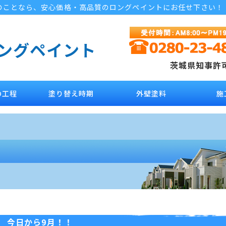
のことなら、安心価格・高品質のロングペイントにお任せ下さい！
ロングペイント
茨城県知事許可 
の工程
塗り替え時期
外壁塗料
施
今日から9月！！