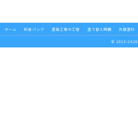
ホーム
料金パック
塗装工事の工程
塗り替え時期
外壁塗料
© 2013-2