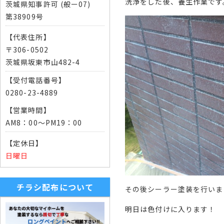
洗浄をした後、養生作業です
茨城県知事許可 (般ー07)
第38909号
【代表住所】
〒306-0502
茨城県坂東市山482-4
【受付電話番号】
0280-23-4889
【営業時間】
AM8：00～PM19：00
【定休日】
日曜日
チラシ配布について
その後シーラー塗装を行いま
明日は色付けに入ります！