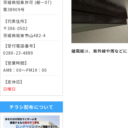
茨城県知事許可 (般ー07)
第38909号
【代表住所】
〒306-0502
茨城県坂東市山482-4
【受付電話番号】
破風板
は、
紫外線や雨などに
0280-23-4889
【営業時間】
AM8：00～PM19：00
【定休日】
日曜日
チラシ配布について