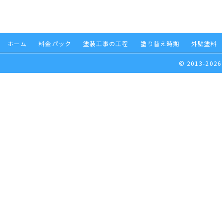
ホーム
料金パック
塗装工事の工程
塗り替え時期
外壁塗料
© 2013-2