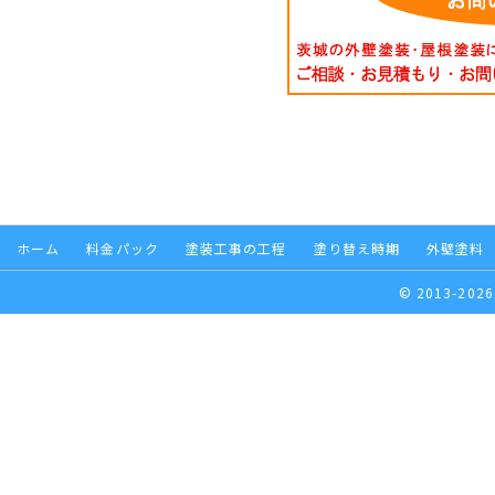
ホーム
料金パック
塗装工事の工程
塗り替え時期
外壁塗料
© 2013-2