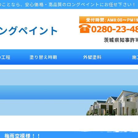
のことなら、安心価格・高品質のロングペイントにお任せ下さい！
ロングペイント
茨城県知事許可 
の工程
塗り替え時期
外壁塗料
施
梅雨空模様！！