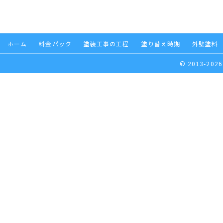
ホーム
料金パック
塗装工事の工程
塗り替え時期
外壁塗料
© 2013-2