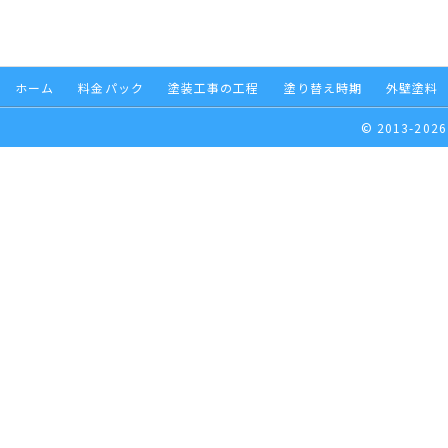
ホーム
料金パック
塗装工事の工程
塗り替え時期
外壁塗料
© 2013-2