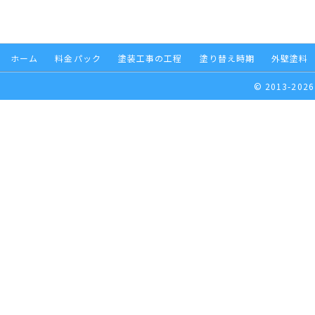
ホーム
料金パック
塗装工事の工程
塗り替え時期
外壁塗料
© 2013-2