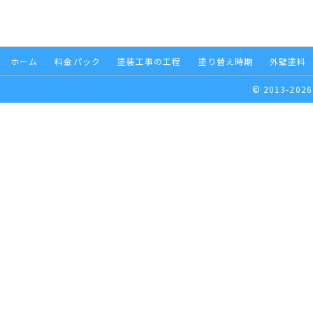
ホーム
料金パック
塗装工事の工程
塗り替え時期
外壁塗料
© 2013-2