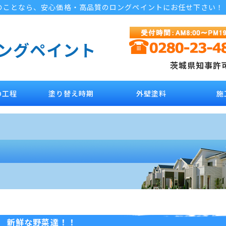
のことなら、安心価格・高品質のロングペイントにお任せ下さい！
ロングペイント
茨城県知事許可 
の工程
塗り替え時期
外壁塗料
施
新鮮な野菜達！！