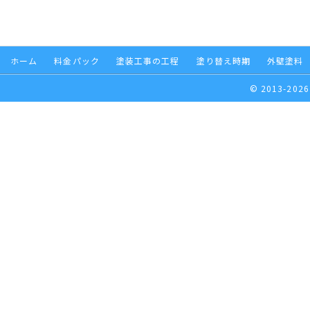
ホーム
料金パック
塗装工事の工程
塗り替え時期
外壁塗料
© 2013-2