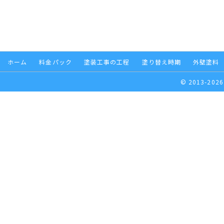
ホーム
料金パック
塗装工事の工程
塗り替え時期
外壁塗料
© 2013-2