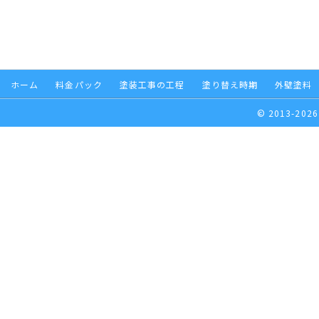
ホーム
料金パック
塗装工事の工程
塗り替え時期
外壁塗料
© 2013-2