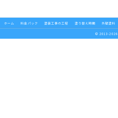
ホーム
料金パック
塗装工事の工程
塗り替え時期
外壁塗料
© 2013-2