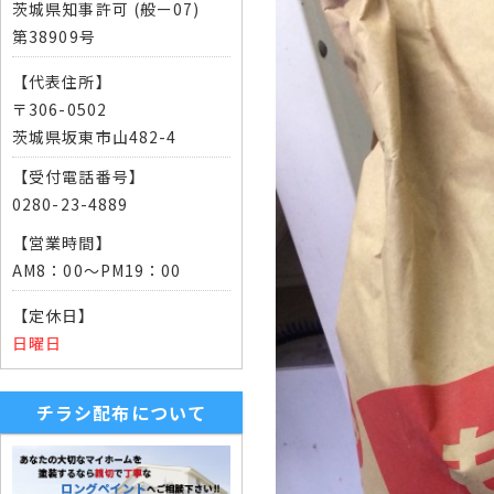
茨城県知事許可 (般ー07)
第38909号
【代表住所】
〒306-0502
茨城県坂東市山482-4
【受付電話番号】
0280-23-4889
【営業時間】
AM8：00～PM19：00
【定休日】
日曜日
チラシ配布について