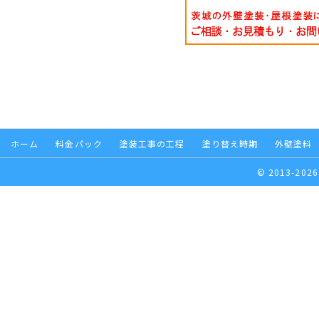
ホーム
料金パック
塗装工事の工程
塗り替え時期
外壁塗料
© 2013-2