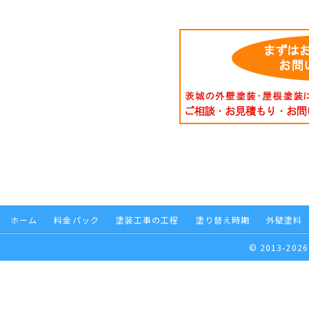
ホーム
料金パック
塗装工事の工程
塗り替え時期
外壁塗料
© 2013-2