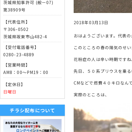
茨城県知事許可 (般ー07)
第38909号
【代表住所】
2018年03月13日
〒306-0502
おはようございます。代表の
茨城県坂東市山482-4
【受付電話番号】
このところの春の陽気のせい
0280-23-4889
花粉症の人は辛い時期ですね
【営業時間】
先日、５０系プリウスを乗る
AM8：00～PM19：00
CMなどで燃費４０キロなん
【定休日】
日曜日
実際のところは、
チラシ配布について