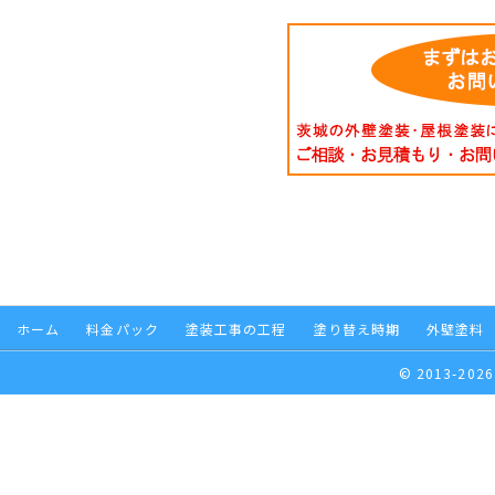
ホーム
料金パック
塗装工事の工程
塗り替え時期
外壁塗料
© 2013-2