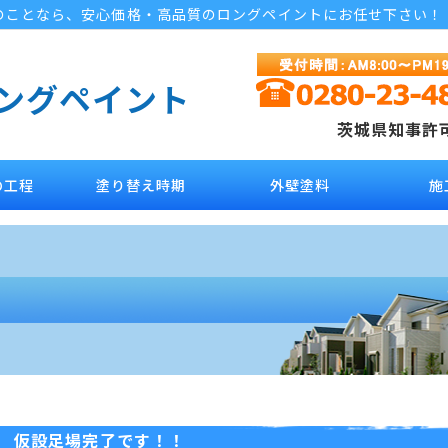
のことなら、安心価格・高品質のロングペイントにお任せ下さい！
ロングペイント
茨城県知事許可 
の工程
塗り替え時期
外壁塗料
施
仮設足場完了です！！