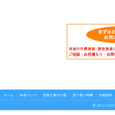
ホーム
料金パック
塗装工事の工程
塗り替え時期
外壁塗料
© 2013-2