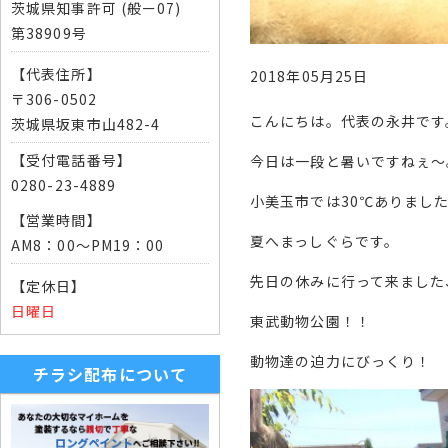
茨城県知事許可 (般ー07)
第38909号
【代表住所】
2018年05月25日
〒306-0502
こんにちは。代表の永井です
茨城県坂東市山482-4
【受付電話番号】
今日は一段と暑いですねぇ〜
0280-23-4889
小美玉市では30℃ありまし
【営業時間】
夏へまっしぐらです。
AM8：00～PM19：00
先日の休みに行って来ました
【定休日】
日曜日
東武動物公園！！
動物達の迫力にびっくり！
チラシ配布について