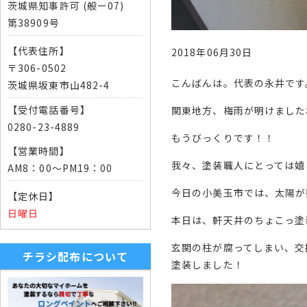
茨城県知事許可 (般ー07)
第38909号
【代表住所】
2018年06月30日
〒306-0502
こんばんは。代表の永井です
茨城県坂東市山482-4
【受付電話番号】
関東地方、梅雨が明けました
0280-23-4889
もうびっくりです！！
【営業時間】
我々、塗装職人にとっては嬉
AM8：00～PM19：00
今日の小美玉市では、太陽が
【定休日】
日曜日
本日は、軒天井のちょこっ塗
玄関の柱が腐ってしまい、交
チラシ配布について
塗装しました！