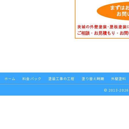
ホーム
料金パック
塗装工事の工程
塗り替え時期
外壁塗料
© 2013-2