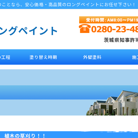
のことなら、安心価格・高品質のロングペイントにお任せ下さい！
ロングペイント
茨城県知事許可 
の工程
塗り替え時期
外壁塗料
施
植木の草刈り！！