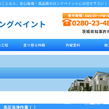
のことなら、安心価格・高品質のロングペイントにお任せ下さい！
ロングペイント
茨城県知事許可 
の工程
塗り替え時期
外壁塗料
施
高圧洗浄作業！！