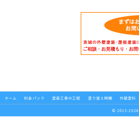
ホーム
料金パック
塗装工事の工程
塗り替え時期
外壁塗料
© 2013-2