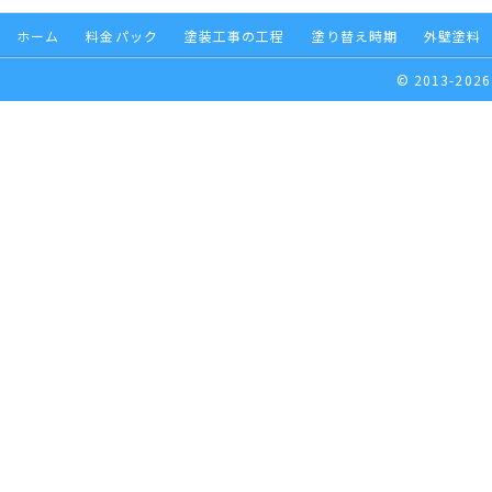
ホーム
料金パック
塗装工事の工程
塗り替え時期
外壁塗料
© 2013-2