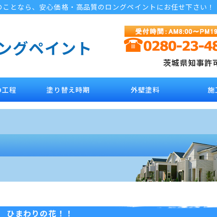
のことなら、安心価格・高品質のロングペイントにお任せ下さい！
ロングペイント
茨城県知事許可 
の工程
塗り替え時期
外壁塗料
施
ひまわりの花！！