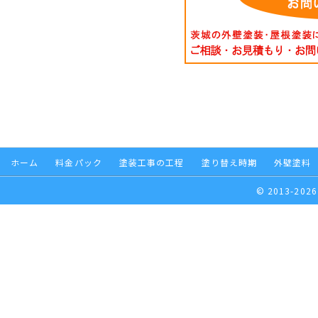
ホーム
料金パック
塗装工事の工程
塗り替え時期
外壁塗料
© 2013-2