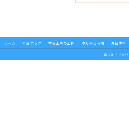
ホーム
料金パック
塗装工事の工程
塗り替え時期
外壁塗料
© 2013-2