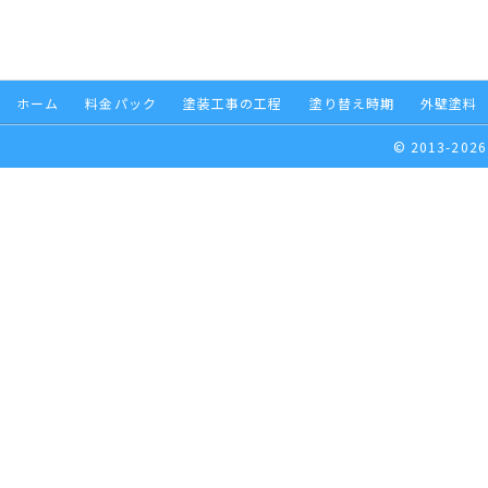
ホーム
料金パック
塗装工事の工程
塗り替え時期
外壁塗料
© 2013-2