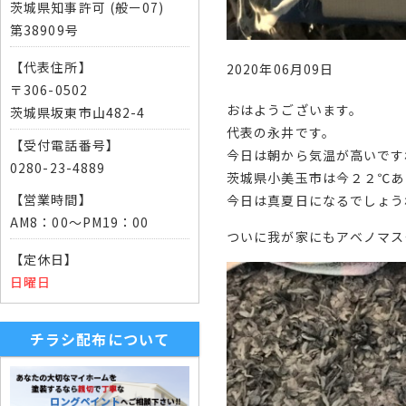
茨城県知事許可 (般ー07)
第38909号
【代表住所】
2020年06月09日
〒306-0502
おはようございます。
茨城県坂東市山482-4
代表の永井です。
【受付電話番号】
今日は朝から気温が高いです
0280-23-4889
茨城県小美玉市は今２２℃あ
【営業時間】
今日は真夏日になるでしょう
AM8：00～PM19：00
ついに我が家にもアベノマス
【定休日】
日曜日
チラシ配布について