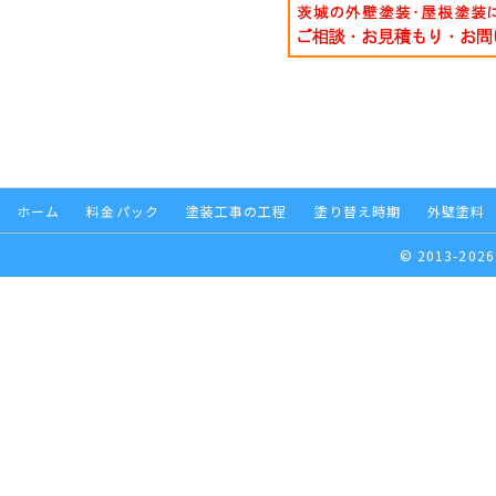
ホーム
料金パック
塗装工事の工程
塗り替え時期
外壁塗料
© 2013-2