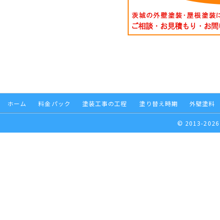
ホーム
料金パック
塗装工事の工程
塗り替え時期
外壁塗料
© 2013-2