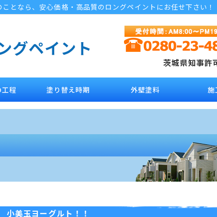
のことなら、安心価格・高品質のロングペイントにお任せ下さい！
ロングペイント
茨城県知事許可 
の工程
塗り替え時期
外壁塗料
施
小美玉ヨーグルト！！