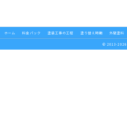
ホーム
料金パック
塗装工事の工程
塗り替え時期
外壁塗料
© 2013-2