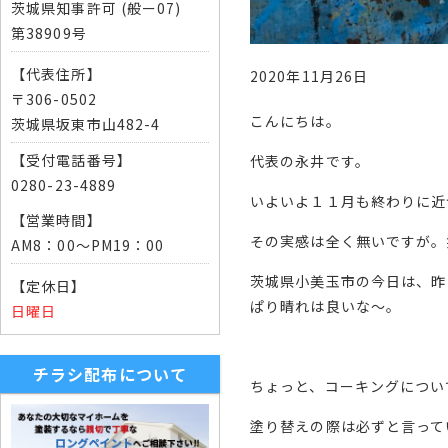
茨城県知事許可 (般ー07)
第38909号
【代表住所】
2020年11月26日
〒306-0502
こんにちは。
茨城県坂東市山482-4
【受付電話番号】
代表の永井です。
0280-23-4889
いよいよ１１月も終わりに近
【営業時間】
その実感は全く無いですが。
AM8：00～PM19：00
茨城県小美玉市の今日は、昨
【定休日】
ぱり晴れは良いな〜。
日曜日
チラシ配布について
ちょっと、コーキングについ
塗り替えの際は必ずと言って