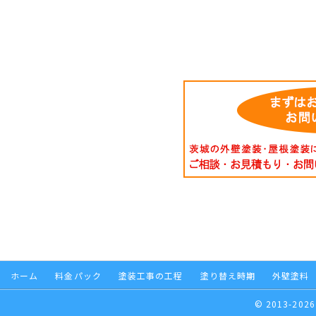
ホーム
料金パック
塗装工事の工程
塗り替え時期
外壁塗料
© 2013-2