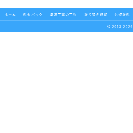
ホーム
料金パック
塗装工事の工程
塗り替え時期
外壁塗料
© 2013-2