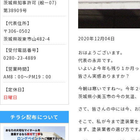
茨城県知事許可 (般ー07)
第38909号
【代表住所】
〒306-0502
2020年12月04日
茨城県坂東市山482-4
【受付電話番号】
おはようございます。
0280-23-4889
代表の永井です。
いよいよ今年も残り１か月っ
【営業時間】
皆さん実感ありますか？
AM8：00～PM19：00
今朝は寒いですね〜。今年２
【定休日】
茨城県小美玉市の今の気温、
日曜日
さて、皆さんの中には今、お
チラシ配布について
そこで、私が今まで塗装業を
まず、塗装業者の選び方です