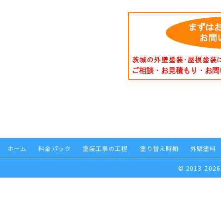
ホーム
料金パック
塗装工事の工程
塗り替え時期
外壁塗料
© 2013-2