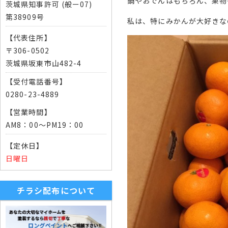
鍋やおでんはもちろん、果物
茨城県知事許可 (般ー07)
第38909号
私は、特にみかんが大好きな
【代表住所】
〒306-0502
茨城県坂東市山482-4
【受付電話番号】
0280-23-4889
【営業時間】
AM8：00～PM19：00
【定休日】
日曜日
チラシ配布について