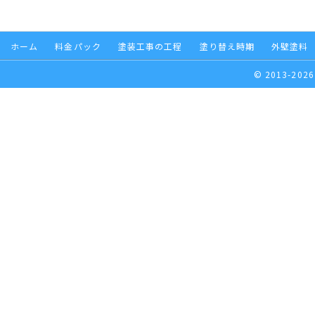
ホーム
料金パック
塗装工事の工程
塗り替え時期
外壁塗料
© 2013-2