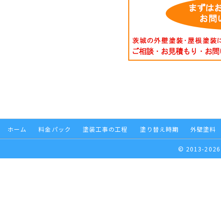
ホーム
料金パック
塗装工事の工程
塗り替え時期
外壁塗料
© 2013-2