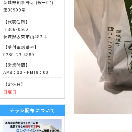
茨城県知事許可 (般ー07)
第38909号
【代表住所】
〒306-0502
茨城県坂東市山482-4
【受付電話番号】
0280-23-4889
【営業時間】
AM8：00～PM19：00
【定休日】
日曜日
チラシ配布について