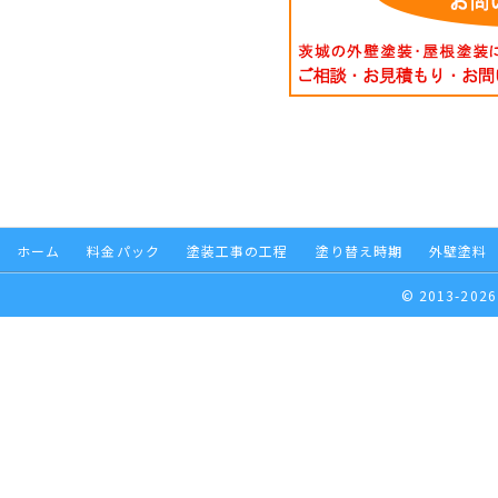
ホーム
料金パック
塗装工事の工程
塗り替え時期
外壁塗料
© 2013-2