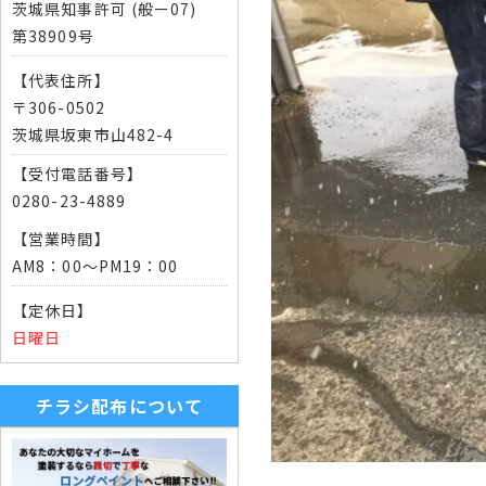
茨城県知事許可 (般ー07)
第38909号
【代表住所】
〒306-0502
茨城県坂東市山482-4
【受付電話番号】
0280-23-4889
【営業時間】
AM8：00～PM19：00
【定休日】
日曜日
チラシ配布について