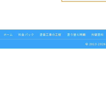
ホーム
料金パック
塗装工事の工程
塗り替え時期
外壁塗料
© 2013-2