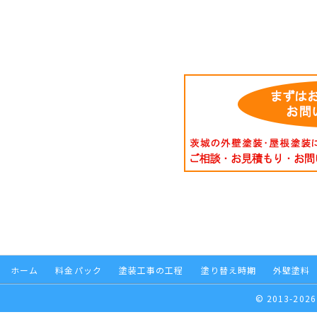
ホーム
料金パック
塗装工事の工程
塗り替え時期
外壁塗料
© 2013-2