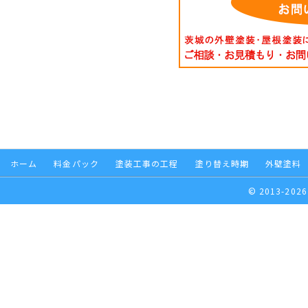
ホーム
料金パック
塗装工事の工程
塗り替え時期
外壁塗料
© 2013-2