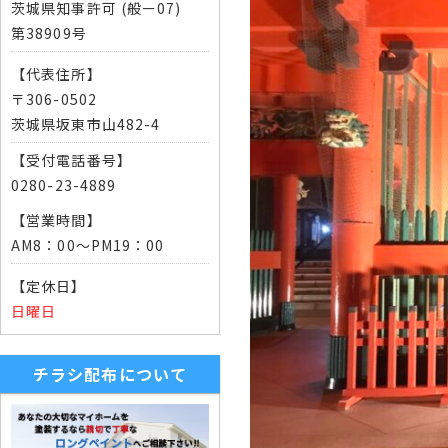
茨城県知事許可 (般ー07)
第38909号
【代表住所】
〒306-0502
茨城県坂東市山482-4
【受付電話番号】
0280-23-4889
【営業時間】
AM8：00～PM19：00
【定休日】
日曜日
チラシ配布について