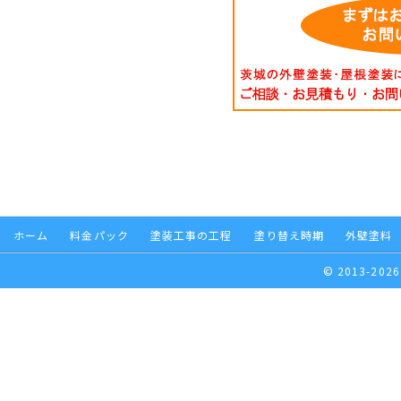
ホーム
料金パック
塗装工事の工程
塗り替え時期
外壁塗料
© 2013-2